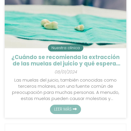
Nuestra clínica
¿Cuándo se recomienda la extracción
de las muelas del juicio y qué esperar
del procedimiento?
08/01/2024
Las muelas del juicio, también conocidas como
terceros molares, son una fuente común de
preocupación para muchas personas. A menudo,
estas muelas pueden causar molestias y
problemas de salud oral que requieren una
LEER MÁS
intervención dental. En Policlínica Dental Giraldo,
clínica dental en Vilagarcía de Arousa, queremos
proporcionarte hoy información sobre cuándo se
recomienda la extracción de las muelas del juicio y