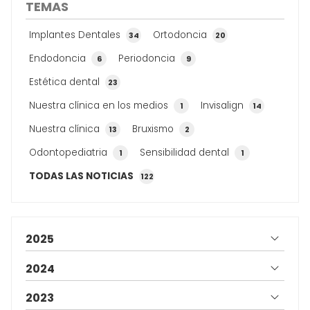
TEMAS
qué puedes esperar durante el procedimiento. ¿Por
qué se recomienda la extracción de ...
Implantes Dentales
Ortodoncia
34
20
Endodoncia
Periodoncia
6
9
Estética dental
23
Nuestra clínica en los medios
Invisalign
1
14
Nuestra clínica
Bruxismo
13
2
Odontopediatria
Sensibilidad dental
1
1
TODAS LAS NOTICIAS
122
2025
2024
2023