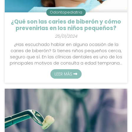
Odontopediatria
¿Qué son las caries de biberón y cómo
prevenirlas en los niños pequeños?
25/01/2024
¿Has escuchado hablar en alguna ocasión de la
caries de biberón? Si tienes niños pequeños cerca,
seguro que sí. En las clínicas dentales es uno de los
principales motivos de consulta a edad tempranas,
ya que estas caries afectan a los dientes de leche
LEER MÁS
de los niños pequeños que toman biberón. Si
quieres conocer más detalles para tenerlas
controladas y saber qué se puede hacer al
respecto, sigue leyendo este artículo que hemos
elaborado desde tu clínica dental de confianza en
Vilagarcía. ¿En qué ...