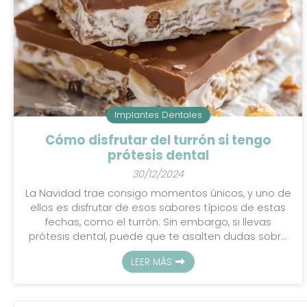
Implantes Dentales
Cómo disfrutar del turrón si tengo
prótesis dental
30/12/2024
La Navidad trae consigo momentos únicos, y uno de
ellos es disfrutar de esos sabores típicos de estas
fechas, como el turrón. Sin embargo, si llevas
prótesis dental, puede que te asalten dudas sobre
si deberías arriesgarte a probarlo. La buena noticia
LEER MÁS
es que no tienes que renunciar a este placer; solo
necesitas tener en cuenta lo que te explicamos en
este artículo desde Policlínica Dental Giraldo, tu