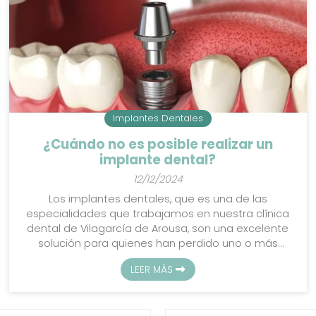
Implantes Dentales
¿Cuándo no es posible realizar un
implante dental?
12/12/2024
Los implantes dentales, que es una de las
especialidades que trabajamos en nuestra clínica
dental de Vilagarcía de Arousa, son una excelente
solución para quienes han perdido uno o más
dientes, pero es cierto que no siempre es posible
LEER MÁS
realizar este tratamiento. En este artículo, desde
Policlínica Dental Giraldo, queremos explicarte en
qué casos es posible que no podamos realizar un