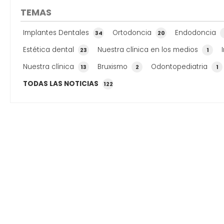
clínica dental en Vilagarcía. Elige bien el tipo de
TEMAS
turrón La clave para disfrutar del turrón ...
Implantes Dentales
Ortodoncia
Endodoncia
34
20
Estética dental
Nuestra clínica en los medios
23
1
Nuestra clínica
Bruxismo
Odontopediatria
13
2
1
TODAS LAS NOTICIAS
122