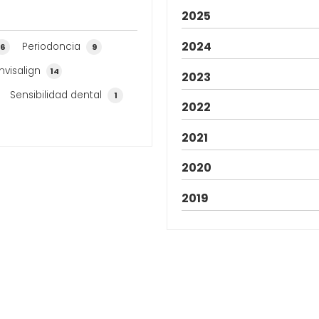
implante dental y qué factores influyen en esta
2025
decisión. Condiciones médicas que dificultan un
implante dental A...
2024
Periodoncia
6
9
Invisalign
14
2023
Sensibilidad dental
1
2022
2021
2020
2019