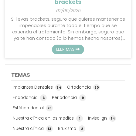
brackets
02/05/2025
Si llevas brackets, seguro que quieres mantenerlos
impecables durante todo el tiempo que se
extienda el tratamiento. Sin embargo, seguro que
ya te han contado (o lo hemos hecho nosotros)
que ciertos alimentos, bebidas e incluso hábitos
LEER MÁS
pueden hacer que se manchen y pierdan su
apariencia limpia. Para que esto no ocurra, en
Policlínica Dental Giraldo, tu clínica dental en
Vilagarcía, ¡te damos algunos consejos clave!
TEMAS
Mantén una higiene bucal rigurosa La limpieza es el
factor más importante para ...
Implantes Dentales
Ortodoncia
34
20
Endodoncia
Periodoncia
6
9
Estética dental
23
Nuestra clínica en los medios
Invisalign
1
14
Nuestra clínica
Bruxismo
13
2