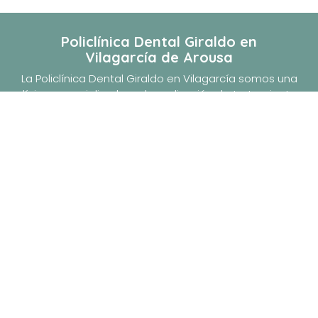
Policlínica Dental Giraldo
en
Vilagarcía de Arousa
La Policlínica Dental Giraldo en Vilagarcía somos una
clínica especializada en la realización de tratamientos
profesionales de diversas ramas de la odontología,
desde la estética dental y facial a la ortodoncia
estética e invisible, pasando por los implantes
dentales más avanzados.
Nuestros servicios
Clínica
Estética Dental
Equipo
Odontopediatría
Implantes
Bruxismo
Ortodoncia invisible
Endondoncia
Ortodoncia
Otros tratamientos