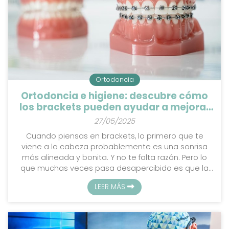
Ortodoncia
Ortodoncia e higiene: descubre cómo
los brackets pueden ayudar a mejorar
tu salud bucodental
27/05/2025
Cuando piensas en brackets, lo primero que te
viene a la cabeza probablemente es una sonrisa
más alineada y bonita. Y no te falta razón. Pero lo
que muchas veces pasa desapercibido es que la
ortodoncia también es una gran aliada para
LEER MÁS
mejorar tu salud bucodental. Sí, aunque parezca
que esos hierros solo están ahí por estética, en
realidad cumplen una función mucho más profunda,
de la que te hablamos con mucho más detalle en