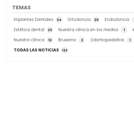
experiencia en el sector de la odontología en el
TEMAS
caso de la pérdida o l...
Implantes Dentales
Ortodoncia
Endodoncia
34
20
Estética dental
Nuestra clínica en los medios
23
1
Nuestra clínica
Bruxismo
Odontopediatria
13
2
1
TODAS LAS NOTICIAS
122