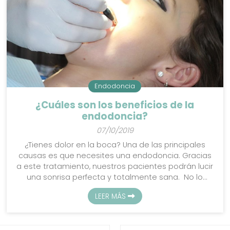
Endodoncia
¿Cuáles son los beneficios de la
endodoncia?
07/10/2019
¿Tienes dolor en la boca? Una de las principales
causas es que necesites una endodoncia. Gracias
a este tratamiento, nuestros pacientes podrán lucir
una sonrisa perfecta y totalmente sana. No lo
dudes y confía en los dentistas profesionales que
LEER MÁS
formamos el equipo de la Policlínica Dental Giraldo
ya que elaboraremos un diagnóstico personalizado
y pautaremos un tratamiento cuando antes para