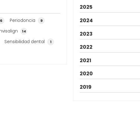
que puedas poner fin a tu sufrimiento y poner punto
2025
y final a tu problema en los dientes. Principales ve...
2024
Periodoncia
6
9
Invisalign
14
2023
Sensibilidad dental
1
2022
2021
2020
2019