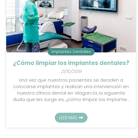
Implantes Dentales
¿Cómo limpiar los implantes dentales?
21/10/2019
Una vez que nuestros pacientes se deciden a
colocarse implantes y realizan una intervención en
nuestra clínica dental en Vilagarcía, la siguiente
duda que les surge es, ¿cómo limpiar los implantes
dentales?, ¿se limpian de igual forma que los
dientes naturales o hay que emplear otras
LEER MÁS
técnicas?. Los implantes dentales son la solución
más eficaz y duradera que recomiendan nuestros
dentistas especializados y con muchos años de