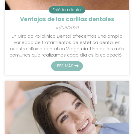
Estética dental
Ventajas de las carillas dentales
15/09/2020
En Giraldo Policlínica Dental ofrecemos una amplia
variedad de tratamientos de estética dental en
nuestra clínica dental en Vilagarcía. Uno de los más
comunes que realizamos cada día es la colocación
de carillas dentales tanto de porcelana como de
LEER MÁS
composite gracias a las que conseguimos la
estética deseada en la boca de todos aquellos
pacientes que tienen algún diente fracturado,
manchado, desalineado, demasiado separados…
¿Cuáles son las ventajas de las carillas de
porcelana? Corrigen cual...