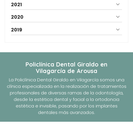
2021
2020
2019
Policlínica Dental Giraldo
en
Vilagarcía de Arousa
La Policlínica Dental Giraldo en Vilagarcía somos una
clínica especializada en la realización de tratamientos
profesionales de diversas ramas de la odontología,
desde la estética dental y facial a la ortodoncia
estética e invisible, pasando por los implantes
dentales más avanzados.
Nuestros servicios