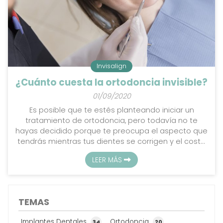
Invisalign
¿Cuánto cuesta la ortodoncia invisible?
01/09/2020
Es posible que te estés planteando iniciar un
tratamiento de ortodoncia, pero todavía no te
hayas decidido porque te preocupa el aspecto que
tendrás mientras tus dientes se corrigen y el coste
final. Confiando en los ortodoncistas que trabajan
LEER MÁS
en Giraldo Policlínica Dental podrás beneficiarte de
un tratamiento de ortodoncia invisible, Invisalign, de
primera calidad. Utilizaremos alineadores
transparentes para corregir tu sonrisa, consiguiendo
TEMAS
unos resultados excelentes tras el tratamiento.
Luc...
Implantes Dentales
Ortodoncia
34
20