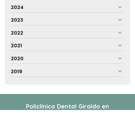
2024
2023
2022
2021
2020
2019
Policlínica Dental Giraldo
en
Vilagarcía de Arousa
La Policlínica Dental Giraldo en Vilagarcía somos una
clínica especializada en la realización de tratamientos