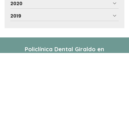
2020
2019
Policlínica Dental Giraldo
en
Vilagarcía de Arousa
La Policlínica Dental Giraldo en Vilagarcía somos una
clínica especializada en la realización de tratamientos
profesionales de diversas ramas de la odontología,
desde la estética dental y facial a la ortodoncia
estética e invisible, pasando por los implantes
dentales más avanzados.
Nuestros servicios
Clínica
Estética Dental
Equipo
Odontopediatría