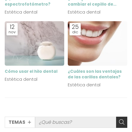
espectrofotómetro?
cambiar el cepillo de
dientes?
Estética dental
Estética dental
12
25
nov
dic
Cómo usar el hilo dental
¿Cuáles son las ventajas
de las carillas dentales?
Estética dental
Estética dental
TEMAS