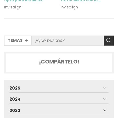
apto para los niños?
tratamiento con la
ortodoncia invisible?
Invisalign
Invisalign
TEMAS
¡COMPÁRTELO!
2025
2024
2023