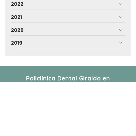
2022
2021
2020
2019
Policlínica Dental Giraldo
en
Vilagarcía de Arousa
La Policlínica Dental Giraldo en Vilagarcía somos una
clínica especializada en la realización de tratamientos
profesionales de diversas ramas de la odontología,
desde la estética dental y facial a la ortodoncia
estética e invisible, pasando por los implantes
dentales más avanzados.