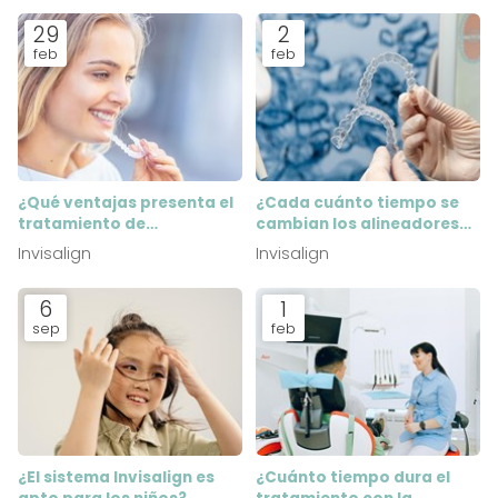
29
2
feb
feb
¿Qué ventajas presenta el
¿Cada cuánto tiempo se
tratamiento de
cambian los alineadores
ortodoncia invisible?
en una ortodoncia
Invisalign
Invisalign
invisible?
6
1
sep
feb
¿El sistema Invisalign es
¿Cuánto tiempo dura el